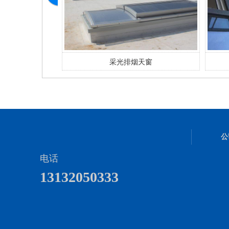
天窗
采光排烟天窗
公
电话
13132050333