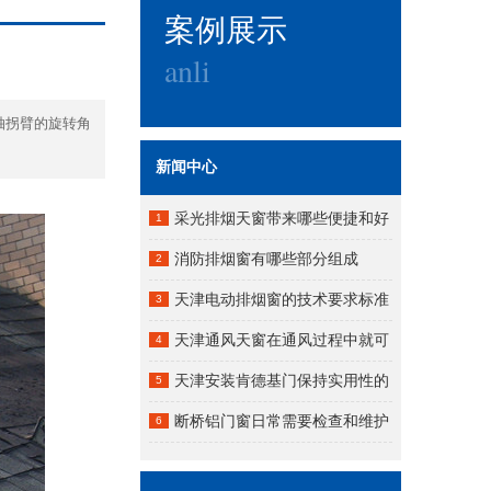
案例展示
anli
轴拐臂的旋转角
新闻中心
采光排烟天窗带来哪些便捷和好
1
处?
消防排烟窗有哪些部分组成
2
天津电动排烟窗的技术要求标准
3
天津通风天窗在通风过程中就可
4
以把厂房内的烟尘
天津安装肯德基门保持实用性的
5
断桥铝门窗日常需要检查和维护
6
不要让油漆接触密封条